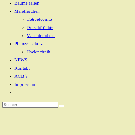
Bäume fällen
Mähdreschen
Getreideernte
Druschfrüchte
Maschinenliste
Pflanzenschutz
Hacktechnik
NEWS
Kontakt
AGB´s
Impressum
Website-
Suche
Diese
umschalten
Website
durchsuchen