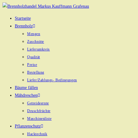
Zum
Inhalt
Startseite
springen
Brennholz
Mengen
Zuschnitte
Lieferumkreis
Qualität
Preise
Bestellung
Liefer/Zahlungs- Bedingungen
Bäume fällen
Mähdreschen
Getreideernte
Druschfrüchte
Maschinenliste
Pflanzenschutz
Hacktechnik