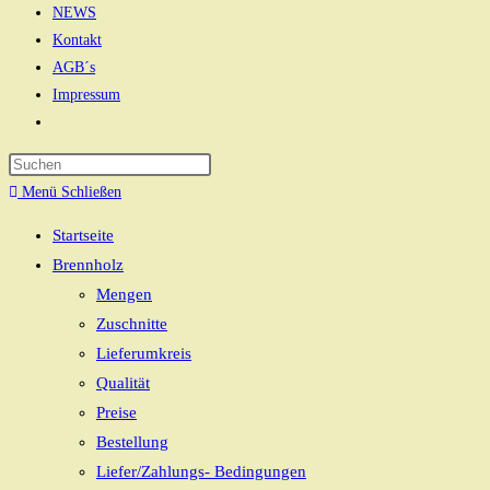
NEWS
Kontakt
AGB´s
Impressum
Website-
Suche
Press
umschalten
Escape
Menü
Schließen
to
Startseite
close
Brennholz
the
Mengen
search
Zuschnitte
panel.
Lieferumkreis
Qualität
Preise
Bestellung
Liefer/Zahlungs- Bedingungen