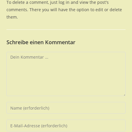
To delete a comment, just log in and view the post's
comments. There you will have the option to edit or delete
them.
Schreibe einen Kommentar
Kommentar
Gib
deinen
Namen
Gib
oder
deine