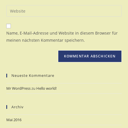
Benutzernamen
E-
Gib
zum
Mail-
deine
Kommentieren
Adresse
Website-
ein
zum
URL
Name, E-Mail-Adresse und Website in diesem Browser für
Kommentieren
ein
meinen nächsten Kommentar speichern.
ein
(optional)
Neueste Kommentare
Mr WordPress
zu
Hello world!
Archiv
Mai 2016