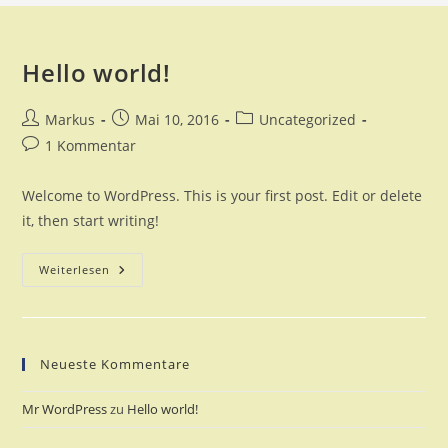
Hello world!
Beitrags-
Beitrag
Beitrags-
Markus
Mai 10, 2016
Uncategorized
Autor:
veröffentlicht:
Kategorie:
Beitrags-
1 Kommentar
Kommentare:
Welcome to WordPress. This is your first post. Edit or delete
it, then start writing!
Hello
Weiterlesen
World!
Neueste Kommentare
Mr WordPress
zu
Hello world!